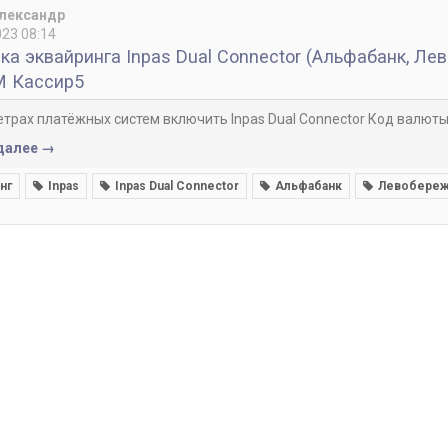
Александр
23 08:14
ка эквайринга Inpas Dual Connector (Альфабанк, Ле
М Кассир5
трах платёжных систем включить Inpas Dual Connector Код валюты м
далее →
нг
Inpas
Inpas Dual Connector
Альфабанк
Левобере