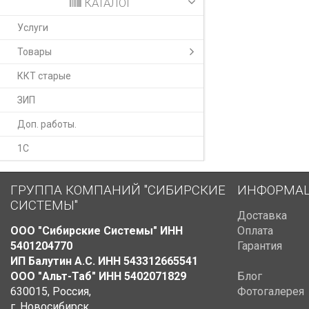
КАТАЛОГ
Услуги
Товары
ККТ старые
ЗИП
Доп. работы.
1С
ГРУППА КОМПАНИЙ "СИБИРСКИЕ
ИНФОРМА
СИСТЕМЫ"
Доставка
ООО "Сибирские Системы" ИНН
Оплата
5401204770
Гарантия
ИП Балутин А.С. ИНН 543312665541
ООО "Альт-Таб" ИНН 5402071829
Блог
630015
,
Россия
,
Фотогалерея
г. Новосибирск
,