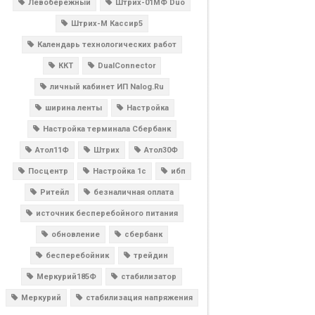
Левобережный
Штрих-01МФ Duo
Штрих-М Кассир5
Календарь технологических работ
ККТ
DualConnector
личный кабинет ИП Nalog.Ru
ширина ленты
Настройка
Настройка терминала Сбербанк
Атол11Ф
Штрих
Атол30Ф
Посцентр
Настройка 1с
ибп
Ритейл
безналичная оплата
источник бесперебойного питания
обновление
сбербанк
бесперебойник
трейдин
Меркурий185Ф
стабилизатор
Меркурий
стабилизация напряжения