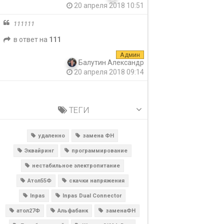
20 апреля 2018 10:51
111111
в ответ на
111
Админ
Балутин Александр
20 апреля 2018 09:14
ТЕГИ
удаленно
замена ФН
Эквайринг
программирование
нестабильное электропитание
Атол55Ф
скачки напряжения
Inpas
Inpas Dual Connector
атол27Ф
Альфабанк
заменаФН