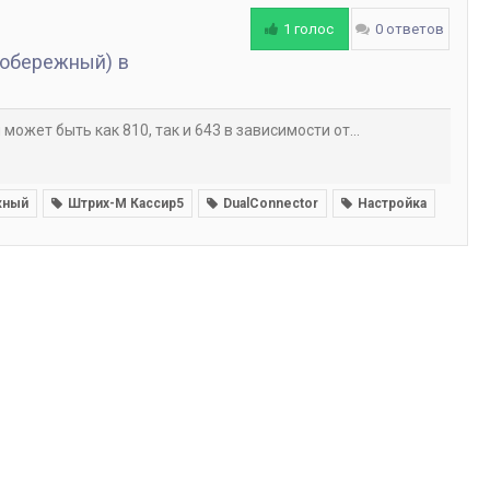
1 голос
0 ответов
вобережный) в
ожет быть как 810, так и 643 в зависимости от...
жный
Штрих-М Кассир5
DualConnector
Настройка