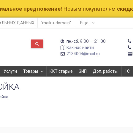
ециальное предложение!
Новым покупателям
скидк
НАЛЬНЫХ ДАННЫХ
"mailru-domain"
Ещё
9:00 – 21:00
пн.-сб.
Как нас найти
2134004@mail.ru
Услуги
Товары
ККТ старые
ЗИП
Доп. работы.
1С
ОЙКА
ойка